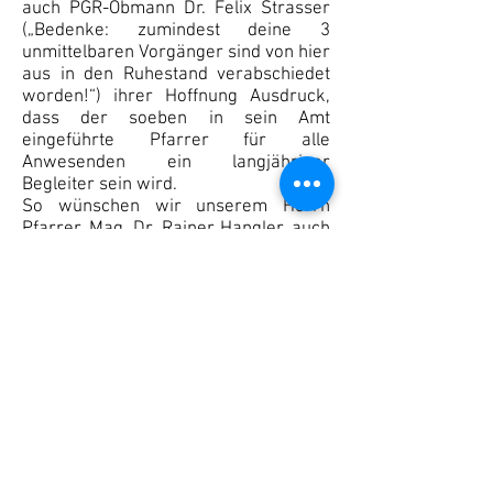
auch PGR-Obmann Dr. Felix Strasser
(„Bedenke: zumindest deine 3
unmittelbaren Vorgänger sind von hier
aus in den Ruhestand verabschiedet
worden!“) ihrer Hoffnung Ausdruck,
dass der soeben in sein Amt
eingeführte Pfarrer für alle
Anwesenden ein langjähriger
Begleiter sein wird.
So wünschen wir unserem Herrn
Pfarrer, Mag. Dr. Rainer Hangler, auch
weiterhin die Freude und Kraft, die er
bei seinem Amtsantritt ausstrahlte,
und Gottes Segen für ein langjähriges
Wirken in und mit seinen neuen
Pfarren!
Dr. Felix Strasser, PGR-Obmann