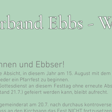
erband Ebbs - W
nnen und Ebbser!
e Absicht, in diesem Jahr am 15. August mit dem
der ein Pfarrfest zu beginnen.
 Gottesdienst an diesem Festtag ohne erneute Ab
and 21.7.) gefeiert werden kann, bleibt aufrecht.
rgemeinderat am 20.7. nach durchaus kontroverse
uss an den Kirchgang das Fest NICHT fortzusetzen