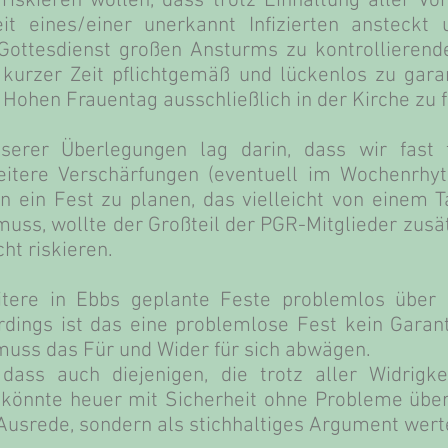
 riskieren wollen, dass trotz Einhaltung aller 
t eines/einer unerkannt Infizierten ansteck
Gottesdienst großen Ansturms zu kontrollieren
 kurzer Zeit pflichtgemäß und lückenlos zu gara
 Hohen Frauentag ausschließlich in der Kirche zu f
serer Überlegungen lag darin, dass wir fast
tere Verschärfungen (eventuell im Wochenrhyt
 ein Fest zu planen, das vielleicht von einem 
ss, wollte der Großteil der PGR-Mitglieder zusät
ht riskieren.
itere in Ebbs geplante Feste problemlos über
erdings ist das eine problemlose Fest kein Garant
muss das Für und Wider für sich abwägen.
 dass auch diejenigen, die trotz aller Widrig
t könnte heuer mit Sicherheit ohne Probleme übe
Ausrede, sondern als stichhaltiges Argument werte