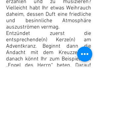
erzählen und zu musizieren?
Vielleicht habt Ihr etwas Weihrauch
daheim, dessen Duft eine friedliche
und besinnliche Atmosphäre
auszuströmen vermag.
Entzündet zuerst die
entsprechende(n) Kerze(n) am
Adventkranz. Beginnt dann die
Andacht mit dem Kreuzzeichen,
danach könnt Ihr zum Beispiel den
„Engel des Herrn“ beten. Darauf
kann eine Lesung aus dem Alten
Testament oder aus einem
Evangelium folgen. Lieder oder
Musik dazwischen helfen durchaus
zum Verinnerlichen des Textes.
Adventrufe, Fürbitten, das
„Vaterunser“ und eine Segensbitte
führen zum Ende der Feier. In vielen
Familien ist es auch üblich, den
freudenreichen Rosenkranz in Teilen
oder als Ganzen zu beten. Die