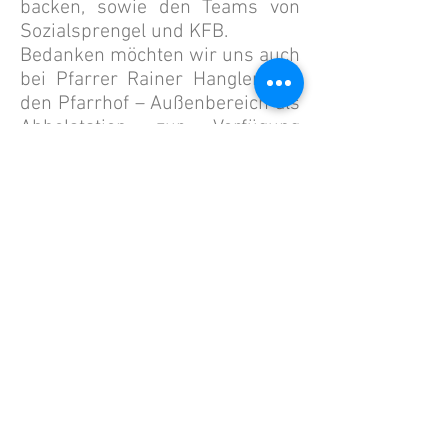
backen, sowie den Teams von
Sozialsprengel und KFB.
Bedanken möchten wir uns auch
bei Pfarrer Rainer Hangler, der
den Pfarrhof – Außenbereich als
Abholstation zur Verfügung
stellte und bei der
spendenfreudigen Bevölkerung
von Ebbs.
Martina Osl